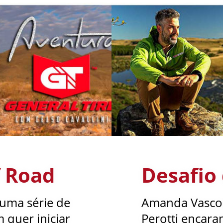
f Road
Desafio
 uma série de
Amanda Vascon
 quer iniciar
Perotti encar