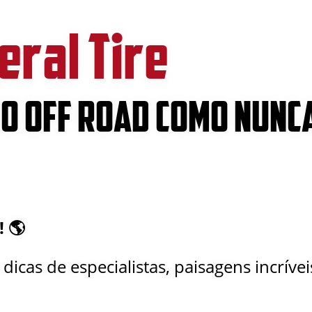
ral Tire
O OFF ROAD COMO NUNCA
! 🌎
icas de especialistas, paisagens incríve