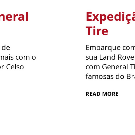
neral
Expediç
Tire
s de
Embarque com 
 mais com o
sua Land Rove
r Celso
com General Ti
famosas do Bras
READ MORE